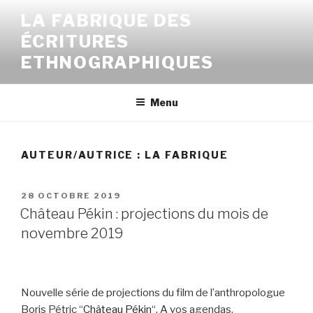
Aller
LA FABRIQUE DES
au
ÉCRITURES
contenu
principal
ETHNOGRAPHIQUES
Menu
AUTEUR/AUTRICE :
LA FABRIQUE
PUBLIÉ
28 OCTOBRE 2019
LE
Château Pékin : projections du mois de
novembre 2019
Nouvelle série de projections du film de l’anthropologue
Boris Pétric “
Château Pékin
“. A vos agendas.