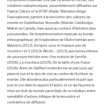
composition musicale créé par La Muse en Circuit. Ses
créations radiophoniques, essentiellement diffusées sur
France Culture et la RTBF (Radio Télévision Belge
Francophone), partent à la rencontre des cultures du
monde en Ouzbékistan, Nouvelle Zélande, Cambodge,
Mali et au Canada, mais aussi au contact d’histoires plus
personnelles. De l’expérimentation musicale au terrain
ethnographique, de l’exploration de l’Autre lointain avec
Mazzeru
(2012),
Dongon
,
sous le masque pas de
mystère
I et II (2013),
Récits
… (2015), aux terres intimes
de sa propre histoire avec
Une maison de famille
(2008),
La mia Itaca
(2009),
De la taille d’une fraise
(2018), Anne de Giafferri reviendra sur un parcours qui
place le son et le don de voix au centre de l’écriture du
monde. Elle abordera plus particulièrement la part que
joue le son dans le rapport à l’autre, et ce qui façonne la
mise en récit du monde par le biais de ce médium, entre
sensibilité d’auteur, éthique de la rencontre et
contraintes de diffusion.