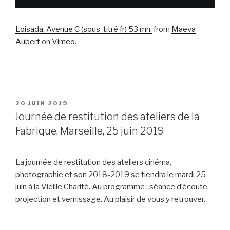
Loisada, Avenue C (sous-titré fr) 53 mn.
from
Maeva
Aubert
on
Vimeo
.
PUBLIÉ
20 JUIN 2019
LE
Journée de restitution des ateliers de la
Fabrique, Marseille, 25 juin 2019
La journée de restitution des ateliers cinéma,
photographie et son 2018-2019 se tiendra le mardi 25
juin à la Vieille Charité. Au programme : séance d’écoute,
projection et vernissage. Au plaisir de vous y retrouver.
-