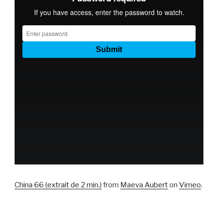
China 66 (extrait de 2 min.)
from
Maeva Aubert
on
Vimeo
.
-