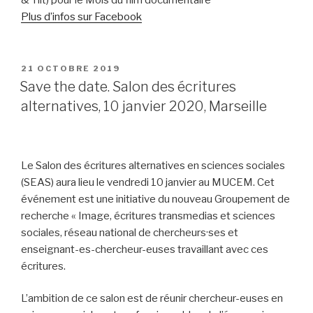
& Tilt) pour le Mois du film documentaire
Plus d’infos sur Facebook
PUBLIÉ
21 OCTOBRE 2019
LE
Save the date. Salon des écritures
alternatives, 10 janvier 2020, Marseille
Le Salon des écritures alternatives en sciences sociales
(SEAS) aura lieu le vendredi 10 janvier au MUCEM. Cet
événement est une initiative du nouveau Groupement de
recherche « Image, écritures transmedias et sciences
sociales, réseau national de chercheurs·ses et
enseignant-es-chercheur-euses travaillant avec ces
écritures.
L’ambition de ce salon est de réunir chercheur-euses en