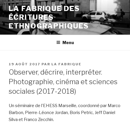
Aller
LA FABRIQUE DES
au
ÉCRITURES
contenu
principal
ETHNOGRAPHIQUES
Menu
PUBLIÉ
19 AOÛT 2017
PAR
LA FABRIQUE
LE
Observer, décrire, interpréter.
Photographie, cinéma et sciences
sociales (2017-2018)
Un séminaire de l’EHESS Marseille, coordonné par Marco
Barbon, Pierre-Léonce Jordan, Boris Petric, Jeff Daniel
Silva et Franco Zecchin.