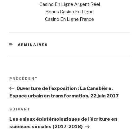
Casino En Ligne Argent Réel
Bonus Casino En Ligne
Casino En Ligne France
CATÉGORIES
SÉMINAIRES
Navigation
Article
PRÉCÉDENT
de
précédent
Ouverture de l’exposition : La Canebière.
l’article
Espace urbain en transformation, 22 juin 2017
Article
SUIVANT
suivant
Les enjeux épistémologiques de l’écriture en
sciences sociales (2017-2018)