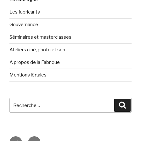
Les fabricants
Gouvernance
Séminaires et masterclasses
Ateliers ciné, photo et son
A propos de la Fabrique
Mentions légales
Recherche
Reche
pour
:
Viméo
Soundcloud