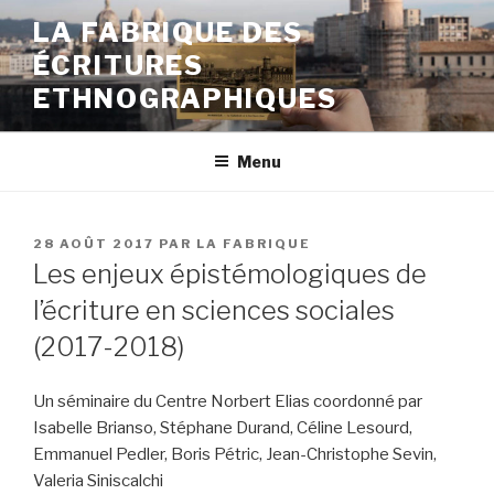
Aller
LA FABRIQUE DES
au
ÉCRITURES
contenu
principal
ETHNOGRAPHIQUES
Menu
PUBLIÉ
28 AOÛT 2017
PAR
LA FABRIQUE
LE
Les enjeux épistémologiques de
l’écriture en sciences sociales
(2017-2018)
Un séminaire du Centre Norbert Elias coordonné par
Isabelle Brianso, Stéphane Durand, Céline Lesourd,
Emmanuel Pedler, Boris Pétric, Jean-Christophe Sevin,
Valeria Siniscalchi