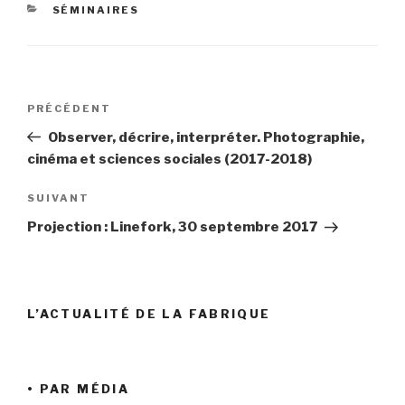
CATÉGORIES
SÉMINAIRES
Navigation
Article
PRÉCÉDENT
de
précédent
Observer, décrire, interpréter. Photographie,
l’article
cinéma et sciences sociales (2017-2018)
Article
SUIVANT
suivant
Projection : Linefork, 30 septembre 2017
L’ACTUALITÉ DE LA FABRIQUE
• PAR MÉDIA