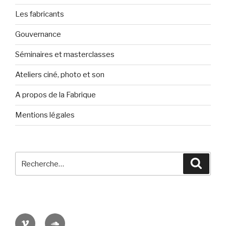
Les fabricants
Gouvernance
Séminaires et masterclasses
Ateliers ciné, photo et son
A propos de la Fabrique
Mentions légales
Recherche
Reche
pour
:
Viméo
Soundcloud