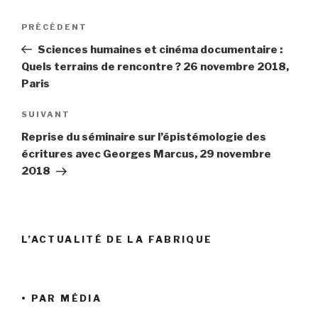
Navigation
Article
PRÉCÉDENT
de
précédent
Sciences humaines et cinéma documentaire :
l’article
Quels terrains de rencontre ? 26 novembre 2018,
Paris
Article
SUIVANT
suivant
Reprise du séminaire sur l’épistémologie des
écritures avec Georges Marcus, 29 novembre
2018
L’ACTUALITÉ DE LA FABRIQUE
• PAR MÉDIA