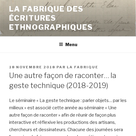
Aller
LA FABRIQUE DES
au
ÉCRITURES
contenu
principal
ETHNOGRAPHIQUES
Menu
PUBLIÉ
18 NOVEMBRE 2018
PAR
LA FABRIQUE
LE
Une autre façon de raconter… la
geste technique (2018-2019)
Le séminaire « La geste technique : parler objets… par les
milieux » est associé cette année au séminaire « Une
autre façon de raconter » afin de réunir de façon plus
interactive et réflexive les productions des artisans,
chercheurs et dessinateurs. Chacune des journées sera