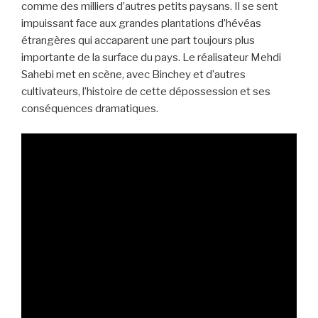
comme des milliers d’autres petits paysans. Il se sent
impuissant face aux grandes plantations d’hévéas
étrangères qui accaparent une part toujours plus
importante de la surface du pays. Le réalisateur Mehdi
Sahebi met en scène, avec Binchey et d’autres
cultivateurs, l’histoire de cette dépossession et ses
conséquences dramatiques.