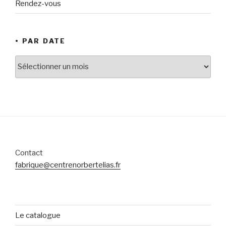
Rendez-vous
• PAR DATE
•
par
date
Contact
fabrique@centrenorbertelias.fr
Le catalogue