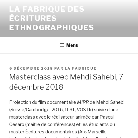
Aller
LA FABRIQUE DES
au
ÉCRITURES
contenu
principal
ETHNOGRAPHIQUES
Menu
PUBLIÉ
6 DÉCEMBRE 2018
PAR
LA FABRIQUE
LE
Masterclass avec Mehdi Sahebi, 7
décembre 2018
Projection du film documentaire
MIRR
de Mehdi Sahebi
(Suisse/Cambodge, 2016, 1h31, VOSTfr) suivie d’une
masterclass avec le réalisateur, animée par Pascal
Cesaro (maître de conférences) et les étudiants du
master Écritures documentaires (Aix-Marseille