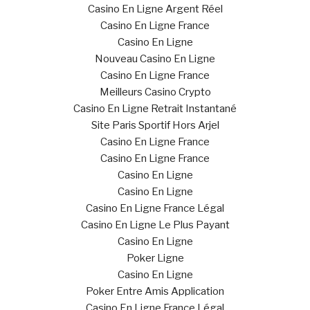
Casino En Ligne Argent Réel
Casino En Ligne France
Casino En Ligne
Nouveau Casino En Ligne
Casino En Ligne France
Meilleurs Casino Crypto
Casino En Ligne Retrait Instantané
Site Paris Sportif Hors Arjel
Casino En Ligne France
Casino En Ligne France
Casino En Ligne
Casino En Ligne
Casino En Ligne France Légal
Casino En Ligne Le Plus Payant
Casino En Ligne
Poker Ligne
Casino En Ligne
Poker Entre Amis Application
Casino En Ligne France Légal