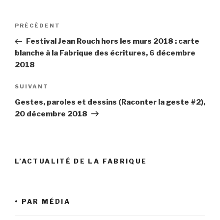
Navigation
PRÉCÉDENT
Article
de
précédent
Festival Jean Rouch hors les murs 2018 : carte
l’article
blanche à la Fabrique des écritures, 6 décembre
2018
SUIVANT
Article
suivant
Gestes, paroles et dessins (Raconter la geste #2),
20 décembre 2018
L’ACTUALITÉ DE LA FABRIQUE
• PAR MÉDIA