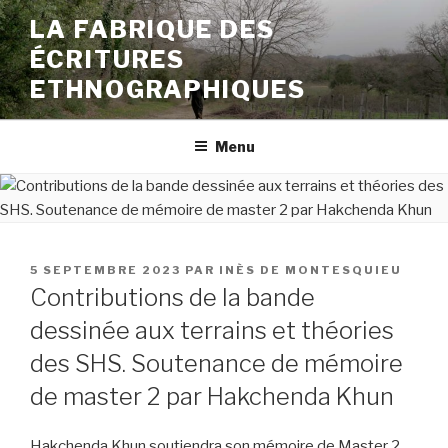
Aller
LA FABRIQUE DES
au
ÉCRITURES
contenu
principal
ETHNOGRAPHIQUES
Menu
PUBLIÉ
5 SEPTEMBRE 2023
PAR
INÈS DE MONTESQUIEU
LE
Contributions de la bande
dessinée aux terrains et théories
des SHS. Soutenance de mémoire
de master 2 par Hakchenda Khun
Hakchenda Khun soutiendra son mémoire de Master 2