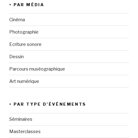
• PAR MÉDIA
Cinéma
Photographie
Ecriture sonore
Dessin
Parcours muséographique
Art numérique
• PAR TYPE D’ÉVÉNEMENTS
Séminaires
Masterclasses