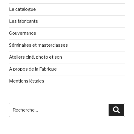
Le catalogue
Les fabricants
Gouvernance
Séminaires et masterclasses
Ateliers ciné, photo et son
A propos de la Fabrique
Mentions légales
Recherche
Reche
pour
: