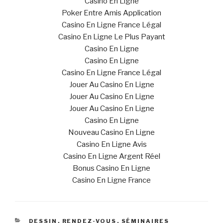
Casino En Ligne
Poker Entre Amis Application
Casino En Ligne France Légal
Casino En Ligne Le Plus Payant
Casino En Ligne
Casino En Ligne
Casino En Ligne France Légal
Jouer Au Casino En Ligne
Jouer Au Casino En Ligne
Jouer Au Casino En Ligne
Casino En Ligne
Nouveau Casino En Ligne
Casino En Ligne Avis
Casino En Ligne Argent Réel
Bonus Casino En Ligne
Casino En Ligne France
CATÉGORIES
DESSIN
,
RENDEZ-VOUS
,
SÉMINAIRES