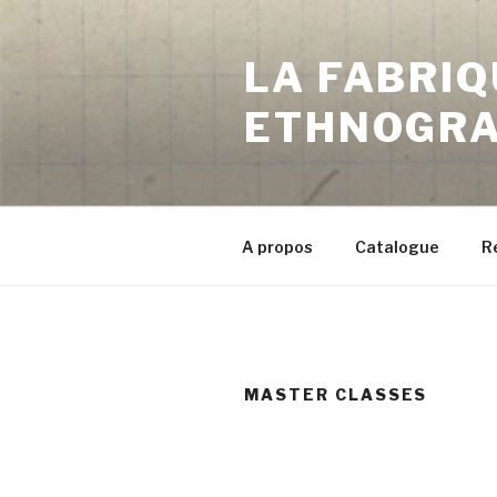
Aller
au
LA FABRIQ
contenu
principal
ETHNOGRA
A propos
Catalogue
R
MASTER CLASSES