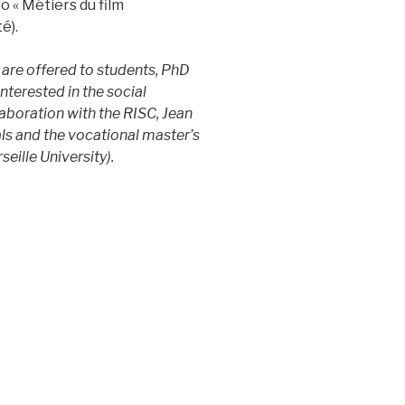
o « Métiers du film
é).
 are offered to students, PhD
nterested in the social
laboration with the RISC, Jean
ls and the vocational master’s
eille University).