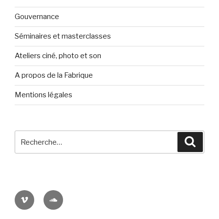
Gouvernance
Séminaires et masterclasses
Ateliers ciné, photo et son
A propos de la Fabrique
Mentions légales
Recherche
Reche
pour
:
Viméo
Soundcloud