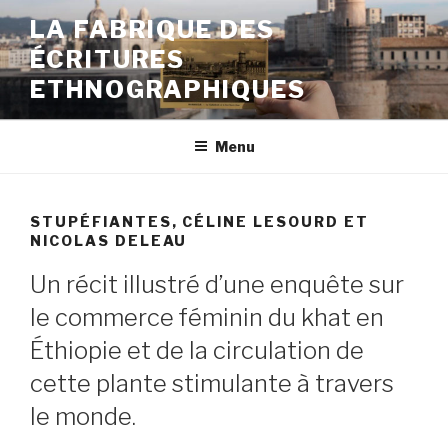
Aller
LA FABRIQUE DES
au
ÉCRITURES
contenu
principal
ETHNOGRAPHIQUES
Menu
STUPÉFIANTES, CÉLINE LESOURD ET
NICOLAS DELEAU
Un récit illustré d’une enquête sur
le commerce féminin du khat en
Éthiopie et de la circulation de
cette plante stimulante à travers
le monde.