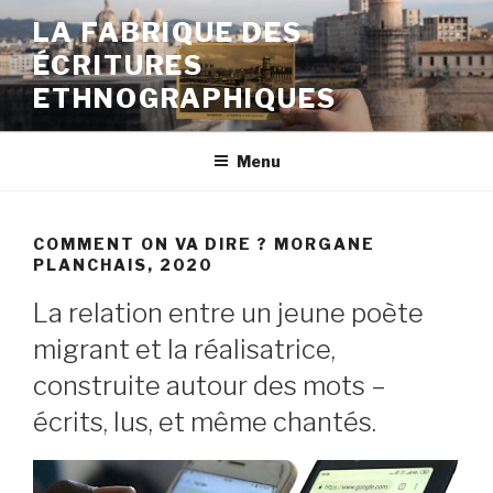
Aller
LA FABRIQUE DES
au
ÉCRITURES
contenu
principal
ETHNOGRAPHIQUES
Menu
COMMENT ON VA DIRE ? MORGANE
PLANCHAIS, 2020
La relation entre un jeune poète
migrant et la réalisatrice,
construite autour des mots –
écrits, lus, et même chantés.